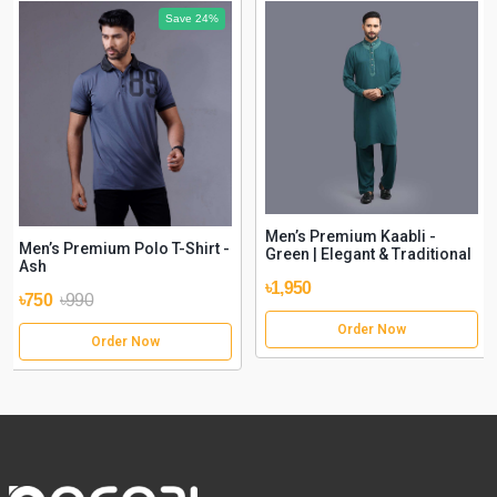
Save 24%
Men’s Premium Kaabli -
Men’s Premium Polo T-Shirt -
Green | Elegant & Traditional
Ash
৳1,950
৳750
৳990
Order Now
Order Now