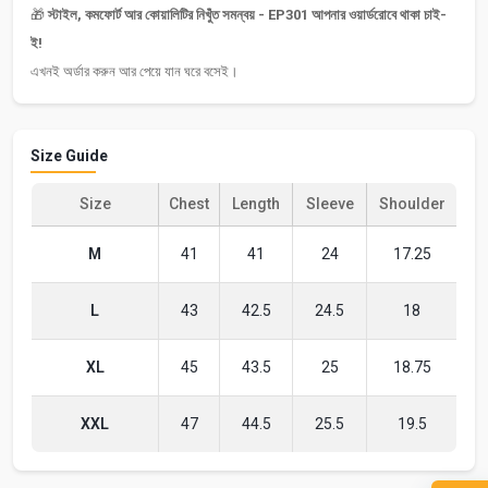
🎁
স্টাইল, কমফোর্ট আর কোয়ালিটির নিখুঁত সমন্বয় - EP301 আপনার ওয়ার্ডরোবে থাকা চাই-
ই!
এখনই অর্ডার করুন আর পেয়ে যান ঘরে বসেই।
Size Guide
Size
Chest
Length
Sleeve
Shoulder
M
41
41
24
17.25
L
43
42.5
24.5
18
XL
45
43.5
25
18.75
XXL
47
44.5
25.5
19.5