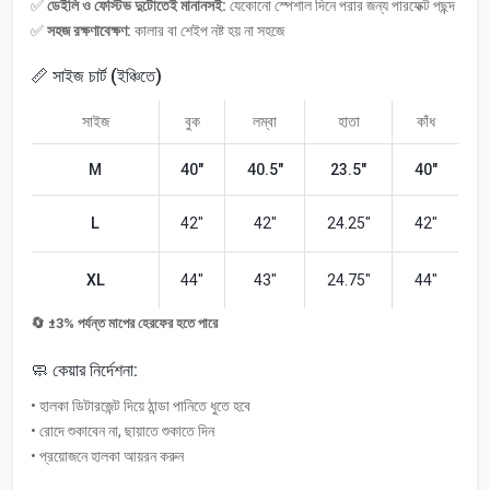
✅
ডেইলি ও ফেস্টিভ দুটোতেই মানানসই:
যেকোনো স্পেশাল দিনে পরার জন্য পারফেক্ট পছন্দ
✅
সহজ রক্ষণাবেক্ষণ:
কালার বা শেইপ নষ্ট হয় না সহজে
📏 সাইজ চার্ট (ইঞ্চিতে)
সাইজ
বুক
লম্বা
হাতা
কাঁধ
M
40"
40.5"
23.5"
40"
L
42"
42"
24.25"
42"
XL
44"
43"
24.75"
44"
🔄 ±3% পর্যন্ত মাপের হেরফের হতে পারে
🧼 কেয়ার নির্দেশনা:
• হালকা ডিটারজেন্ট দিয়ে ঠান্ডা পানিতে ধুতে হবে
• রোদে শুকাবেন না, ছায়াতে শুকাতে দিন
• প্রয়োজনে হালকা আয়রন করুন