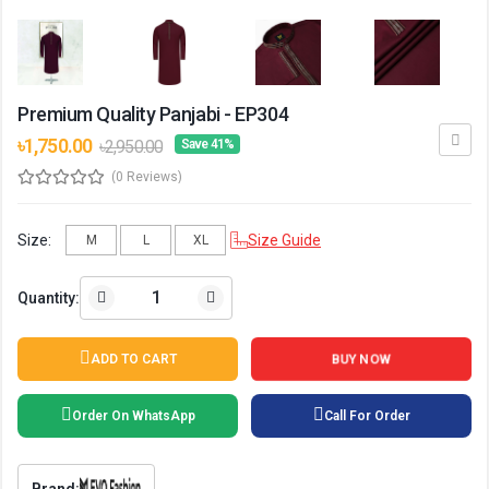
Premium Quality Panjabi - EP304
৳1,750.00
৳2,950.00
Save 41%
(0 Reviews)
Size:
Size Guide
M
L
XL
Quantity:
ADD TO CART
BUY NOW
Order On WhatsApp
Call For Order
Brand: