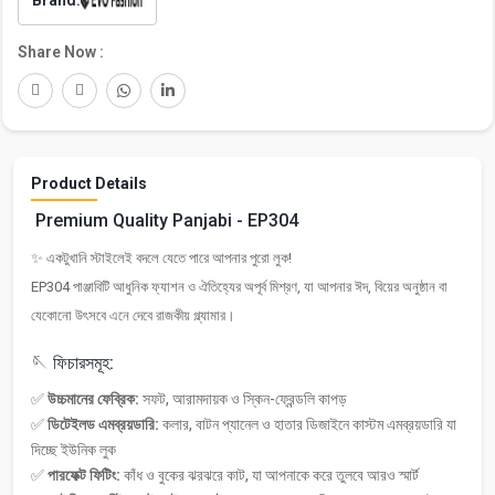
Share Now :
Product Details
Premium Quality Panjabi - EP304
✨ একটুখানি স্টাইলেই বদলে যেতে পারে আপনার পুরো লুক!
EP304 পাঞ্জাবিটি আধুনিক ফ্যাশন ও ঐতিহ্যের অপূর্ব মিশ্রণ, যা আপনার ঈদ, বিয়ের অনুষ্ঠান বা
যেকোনো উৎসবে এনে দেবে রাজকীয় গ্ল্যামার।
🪡 ফিচারসমূহ:
✅
উচ্চমানের ফেব্রিক:
সফট, আরামদায়ক ও স্কিন-ফ্রেন্ডলি কাপড়
✅
ডিটেইলড এমব্রয়ডারি:
কলার, বাটন প্যানেল ও হাতার ডিজাইনে কাস্টম এমব্রয়ডারি যা
দিচ্ছে ইউনিক লুক
✅
পারফেক্ট ফিটিং:
কাঁধ ও বুকের ঝরঝরে কাট, যা আপনাকে করে তুলবে আরও স্মার্ট