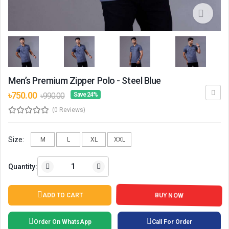
Men’s Premium Zipper Polo - Steel Blue
৳750.00
৳990.00
Save 24%
(0 Reviews)
Size:
M
L
XL
XXL
Quantity:
BUY NOW
ADD TO CART
Order On WhatsApp
Call For Order