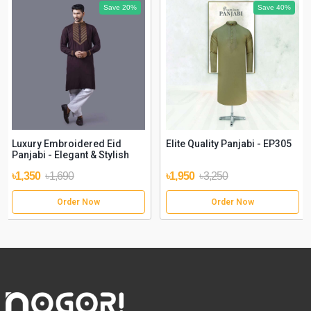
Save 20%
Save 40%
Luxury Embroidered Eid
Elite Quality Panjabi - EP305
Panjabi - Elegant & Stylish
৳1,350
৳1,690
৳1,950
৳3,250
Order Now
Order Now