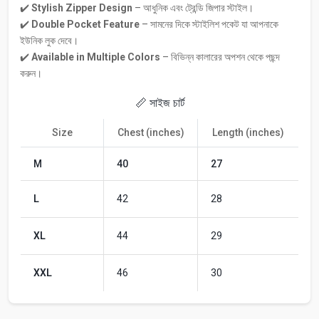
✔️
Stylish Zipper Design
– আধুনিক এবং ট্রেন্ডি জিপার স্টাইল।
✔️
Double Pocket Feature
– সামনের দিকে স্টাইলিশ পকেট যা আপনাকে
ইউনিক লুক দেবে।
✔️
Available in Multiple Colors
– বিভিন্ন কালারের অপশন থেকে পছন্দ
করুন।
📏 সাইজ চার্ট
Size
Chest (inches)
Length (inches)
M
40
27
L
42
28
XL
44
29
XXL
46
30