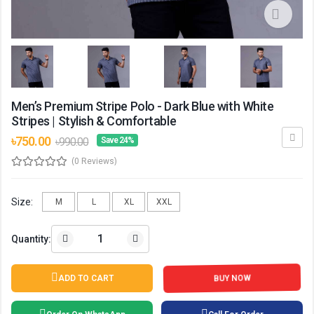
Men’s Premium Stripe Polo - Dark Blue with White
Stripes | Stylish & Comfortable
৳750.00
৳990.00
Save 24%
(0 Reviews)
Size:
M
L
XL
XXL
Quantity:
BUY NOW
ADD TO CART