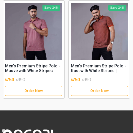
Save 24%
Save 24%
Men’s Premium Stripe Polo -
Men’s Premium Stripe Polo -
Mauve with White Stripes
Rust with White Stripes |
Stylish &amp; Comfortable
৳750
৳990
৳750
৳990
Order Now
Order Now