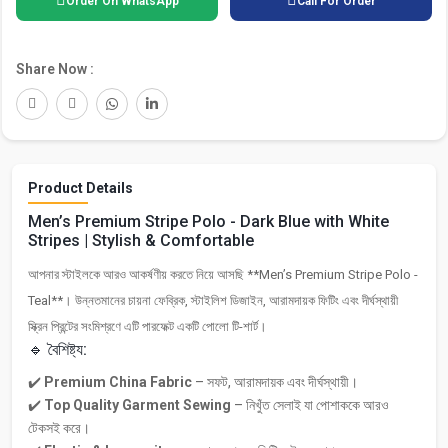
Order On WhatsApp
Call For Order
Share Now :
Product Details
Men’s Premium Stripe Polo - Dark Blue with White
Stripes | Stylish & Comfortable
আপনার স্টাইলকে আরও আকর্ষণীয় করতে নিয়ে আসছি **Men’s Premium Stripe Polo -
Teal**। উন্নতমানের চায়না ফেব্রিক, স্টাইলিশ ডিজাইন, আরামদায়ক ফিটিং এবং দীর্ঘস্থায়ী
স্ক্রিন প্রিন্টের সংমিশ্রণে এটি পারফেক্ট একটি পোলো টি-শার্ট।
🔹 বৈশিষ্ট্য:
✔️
Premium China Fabric
– সফট, আরামদায়ক এবং দীর্ঘস্থায়ী।
✔️
Top Quality Garment Sewing
– নিখুঁত সেলাই যা পোশাককে আরও
টেকসই করে।