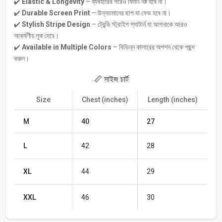
✔️
Elastic & Longevity
– ব্যবহারের পরেও ফিটিং নষ্ট হবে না।
✔️
Durable Screen Print
– উন্নতমানের ছাপ যা ফেড হবে না।
✔️
Stylish Stripe Design
– ট্রেন্ডি স্ট্রাইপ প্যাটার্ন যা আপনাকে আরও
আকর্ষণীয় লুক দেবে।
✔️
Available in Multiple Colors
– বিভিন্ন কালারের অপশন থেকে পছন্দ
করুন।
📏 সাইজ চার্ট
Size
Chest (inches)
Length (inches)
M
40
27
L
42
28
XL
44
29
XXL
46
30